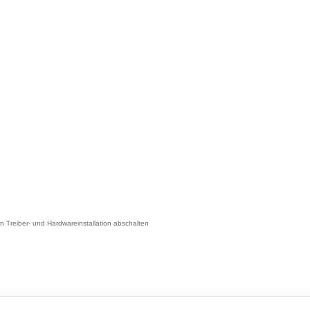
 Treiber- und Hardwareinstallation abschalten