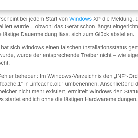
rscheint bei jedem Start von
Windows
XP die Meldung, 
liert wurde – obwohl das Gerät schon längst eingericht
ie lästige Dauermeldung lässt sich zum Glück abstellen.
 hat sich Windows einen falschen Installationsstatus gem
t wurde, wurde der entsprechende Treiber nicht – wie eige
cht.
r Fehler beheben: Im \Windows-Verzeichnis den „INF“-Or
infcache.1“ in „infcache.old“ umbenennen. Anschließend 
icher nicht mehr existiert, ermittelt Windows den Statu
 startet endlich ohne die lästigen Hardwaremeldungen.