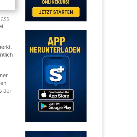
dass
et
erkt.
ntlich
dner
den
s der