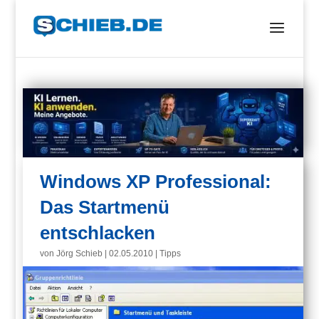
Windows XP Professional:
Das Startmenü
entschlacken
von
Jörg Schieb
|
02.05.2010
|
Tipps