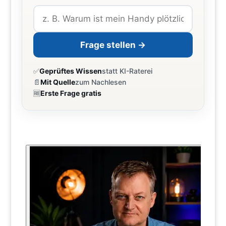
Frage stellen →
✅
Geprüftes Wissen
statt KI-Raterei
📄
Mit Quelle
zum Nachlesen
🆓
Erste Frage gratis