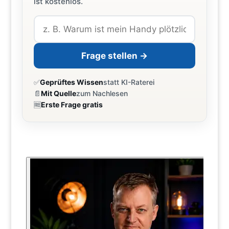
ist kostenlos.
Frage stellen →
✅
Geprüftes Wissen
statt KI-Raterei
📄
Mit Quelle
zum Nachlesen
🆓
Erste Frage gratis