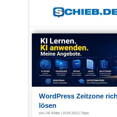
WordPress Zeitzone rich
lösen
von
J.M. Rütter
|
10.05.2012
|
Tipps