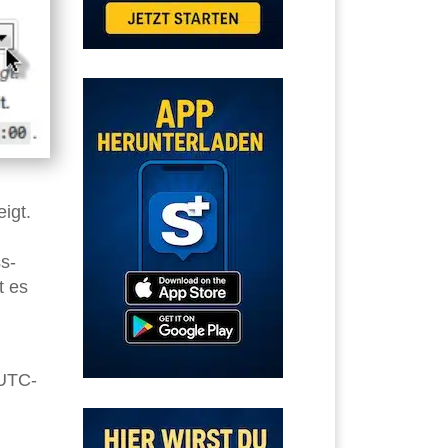
igt.
s-
t es
 UTC-