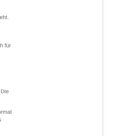
eht.
h für
 Die
ormat
s