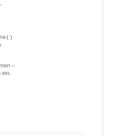
-
ne()
e
ehmen –
 ein.