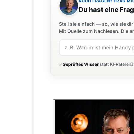
NOCH FRAGEN? FRAG MI
Du hast eine Fra
Stell sie einfach — so, wie sie 
Mit Quelle zum Nachlesen. Die er
✅
Geprüftes Wissen
statt KI-Raterei
📄