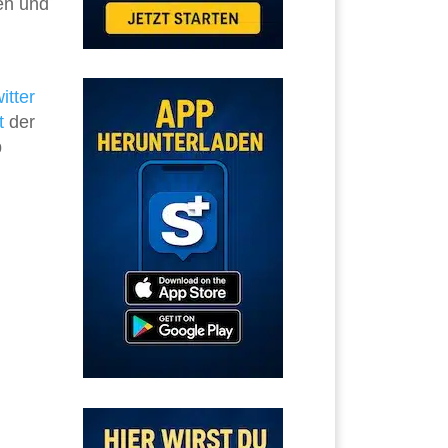
en und
itter
t
der
b