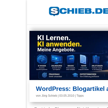
WordPress: Blogartikel 
von
Jörg Schieb
|
03.05.2010
|
Tipps