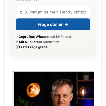
Frage stellen →
✅
Geprüftes Wissen
statt KI-Raterei
📄
Mit Quelle
zum Nachlesen
🆓
Erste Frage gratis