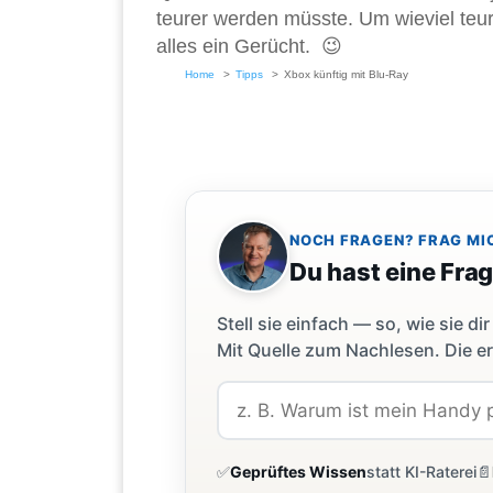
teurer werden müsste. Um wieviel teur
alles ein Gerücht. 😉
Home
Tipps
Xbox künftig mit Blu-Ray
NOCH FRAGEN? FRAG MI
Du hast eine Fra
Stell sie einfach — so, wie sie 
Mit Quelle zum Nachlesen. Die er
✅
Geprüftes Wissen
statt KI-Raterei
📄