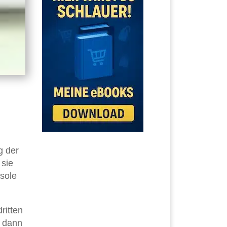
g der
 sie
sole
ritten
dann