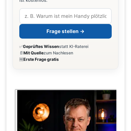
ist kostenlos.
Frage stellen →
✅
Geprüftes Wissen
statt KI-Raterei
📄
Mit Quelle
zum Nachlesen
🆓
Erste Frage gratis