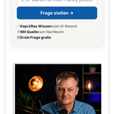
Frage stellen →
✅
Geprüftes Wissen
statt KI-Raterei
📄
Mit Quelle
zum Nachlesen
🆓
Erste Frage gratis