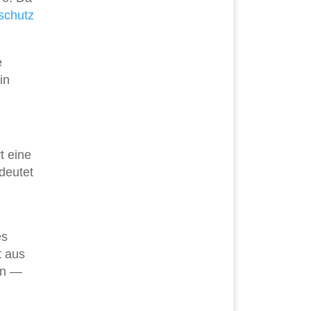
schutz
e
in
t eine
deutet
es
t aus
in —