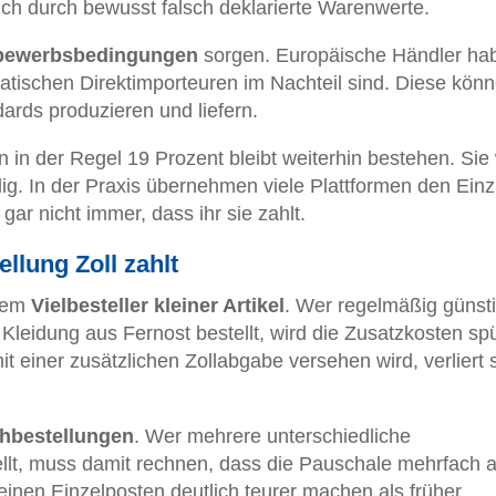
ch durch bewusst falsch deklarierte Warenwerte.
tbewerbsbedingungen
sorgen. Europäische Händler ha
siatischen Direktimporteuren im Nachteil sind. Diese kön
dards produzieren und liefern.
 in der Regel 19 Prozent bleibt weiterhin bestehen. Sie 
lig. In der Praxis übernehmen viele Plattformen den Ein
gar nicht immer, dass ihr sie zahlt.
ellung Zoll zahlt
llem
Vielbesteller kleiner Artikel
. Wer regelmäßig günst
leidung aus Fernost bestellt, wird die Zusatzkosten sp
mit einer zusätzlichen Zollabgabe versehen wird, verliert 
hbestellungen
. Wer mehrere unterschiedliche
lt, muss damit rechnen, dass die Pauschale mehrfach an
einen Einzelposten deutlich teurer machen als früher.