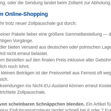
ung, oder die Sendung landet beim Zollamt zur Abholung
im Online-Shopping
hr trotz neuer Zollpauschale gut durch:
kleiner Pakete lieber eine größere Sammelbestellung — 
chtigen Vorgänge.
ler bieten Versand aus deutschen oder polnischen Lage
ird nicht erneut belastet.
m Bestellen auf den finalen Preis inklusive aller Gebühr
ich noch lohnt.
kleinen Beträgen ist der Preisvorteil aus Fernost oft weg
sich.
ksendungen ins Nicht-EU-Ausland können erneut Koste
trichtete Zollpauschale.
 von scheinbaren Schnäppchen blenden.
Ein Artikel fü
plus Einfuhrumsatzsteuer landet schnell bei 6 oder 7 Eu