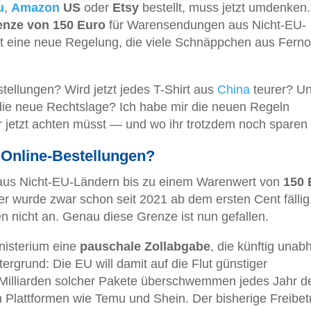
u
,
Amazon
US
oder
Etsy
bestellt, muss jetzt umdenken.
renze von 150 Euro
für Warensendungen aus Nicht-EU-
ft eine neue Regelung, die viele Schnäppchen aus Ferno
tellungen? Wird jetzt jedes T-Shirt aus
China
teurer? Un
 die neue Rechtslage? Ich habe mir die neuen Regeln
r jetzt achten müsst — und wo ihr trotzdem noch sparen 
r Online-Bestellungen?
aus Nicht-EU-Ländern bis zu einem Warenwert von
150 
er wurde zwar schon seit 2021 ab dem ersten Cent fällig
ben nicht an. Genau diese Grenze ist nun gefallen.
inisterium eine
pauschale Zollabgabe
, die künftig unab
rgrund: Die EU will damit auf die Flut günstiger
 Milliarden solcher Pakete überschwemmen jedes Jahr d
 Plattformen wie Temu und Shein. Der bisherige Freibet