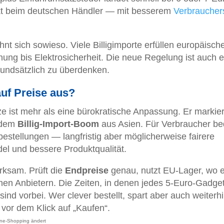
dukt beim deutschen Händler — mit besserem
Verbraucher
hnt sich sowieso. Viele Billigimporte erfüllen europäisch
ng bis Elektrosicherheit. Die neue Regelung ist auch e
rundsätzlich zu überdenken.
 auf Preise aus?
ze ist mehr als eine bürokratische Anpassung. Er markier
 dem
Billig-Import-Boom
aus Asien. Für Verbraucher be
bestellungen — langfristig aber möglicherweise fairere
l und bessere Produktqualität.
rksam. Prüft die
Endpreise
genau, nutzt EU-Lager, wo 
schen Anbietern. Die Zeiten, in denen jedes 5-Euro-Gadge
ind vorbei. Wer clever bestellt, spart aber auch weiterh
or dem Klick auf „Kaufen“.
line-Shopping ändert