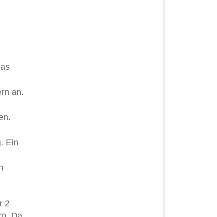
.
das
rn an.
en.
. Ein
n
r 2
ro. Da