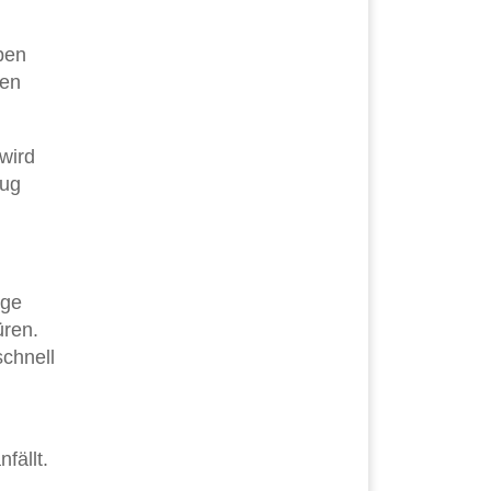
ben
nen
wird
zug
ige
üren.
schnell
fällt.