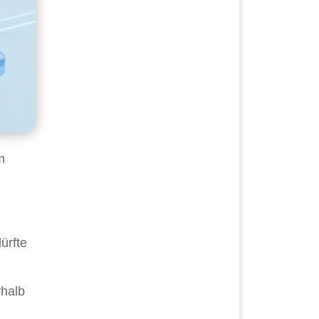
m
ürfte
rhalb