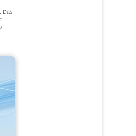
n. Das
t
b