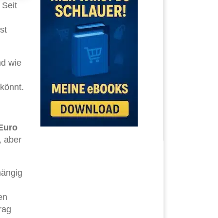
 Seit
st
d wie
könnt.
Euro
, aber
hängig
en
rag