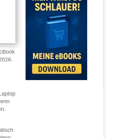
cBook
 2026.
 Laptop
Wenn
en.
atisch
ndern