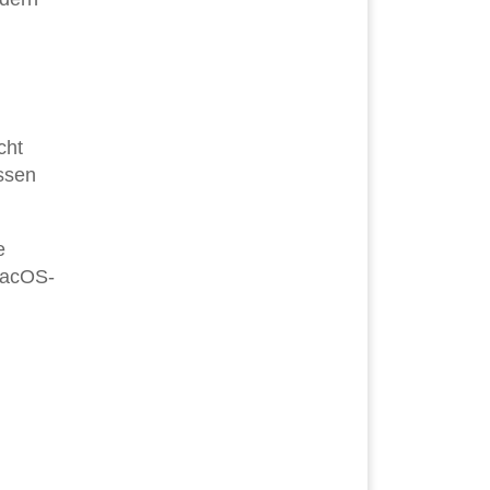
cht
ssen
e
macOS-