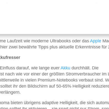
rme Laufzeit wie moderne Ultrabooks oder das
Apple
Ma
 hier zwei bewährte Tipps plus aktuelle Erkenntnisse für
kkufresser
Einfluss darauf, wie lange euer
Akku
durchhält. Die
ist nach wie vor einer der größten Stromverbraucher im
ittlerweile in vielen Premium-Notebooks verbaut sind. 
olltet ihr den Bildschirm auf 50-65% Helligkeit reduzier
verlängern.
 bieten übrigens adaptive Helligkeit, die sich autom
n solltet ihr aktivieren – sie spart nicht nur Strom, so