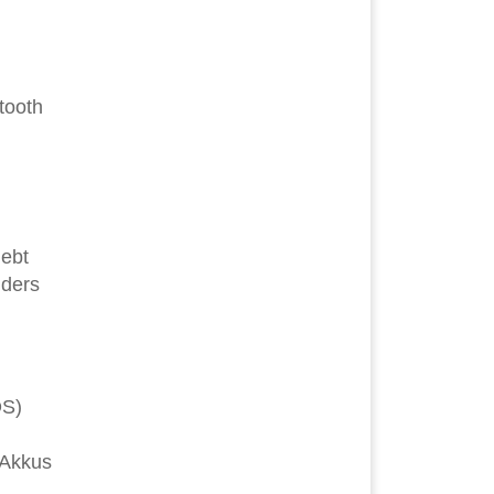
tooth
iebt
nders
OS)
 Akkus