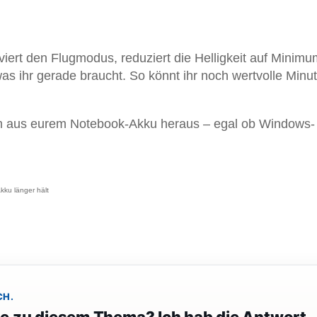
tiviert den Flugmodus, reduziert die Helligkeit auf Minim
s ihr gerade braucht. So könnt ihr noch wertvolle Minu
mum aus eurem Notebook-Akku heraus – egal ob Windows-
kku länger hält
CH.
ge zu diesem Thema? Ich hab die Antwort.