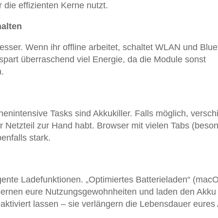
die effizienten Kerne nutzt.
alten
sser. Wenn ihr offline arbeitet, schaltet WLAN und Blue
 spart überraschend viel Energie, da die Module sonst
.
nintensive Tasks sind Akkukiller. Falls möglich, versch
hr Netzteil zur Hand habt. Browser mit vielen Tabs (beso
nfalls stark.
igente Ladefunktionen. „Optimiertes Batterieladen“ (mac
 lernen eure Nutzungsgewohnheiten und laden den Akku
 aktiviert lassen – sie verlängern die Lebensdauer eures