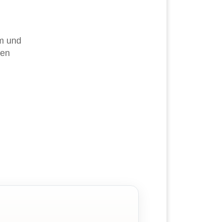
um und
ten