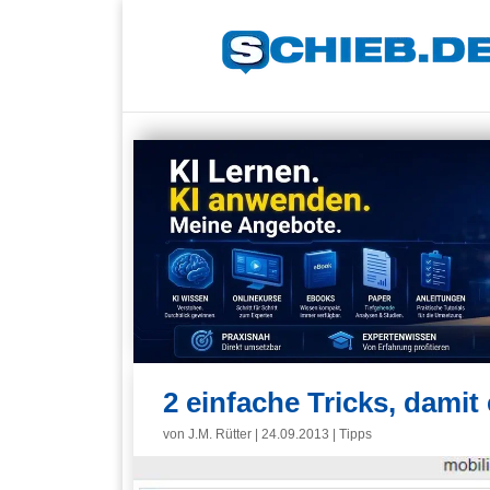
2 einfache Tricks, dami
von
J.M. Rütter
|
24.09.2013
|
Tipps