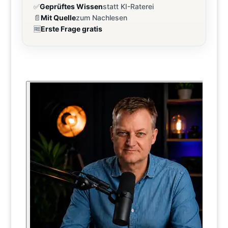
✅
Geprüftes Wissen
statt KI-Raterei
📄
Mit Quelle
zum Nachlesen
🆓
Erste Frage gratis