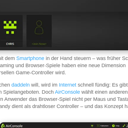
mit dem
Smartphone
in der Hand steuern – was früher Sc
ud Gaming und Browser-Spiele haben eine neue Dimension
sellen Game-Controller wird.
schen
daddeln
will, wird im
Internet
schnell fündig: Es gibt
en Spielangeboten. Doch
AirConsole
wählt einen anderen
rn Anwender das Browser-Spiel nicht per Maus und Tasta
dy dient als drahtloser Controller – und das Konzept h