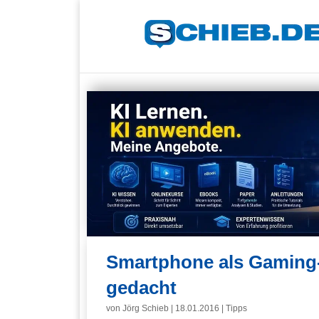
Smartphone als Gaming-
gedacht
von
Jörg Schieb
|
18.01.2016
|
Tipps