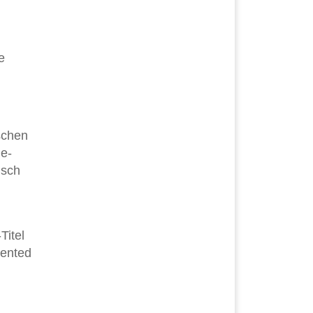
e
schen
ne-
isch
Titel
mented