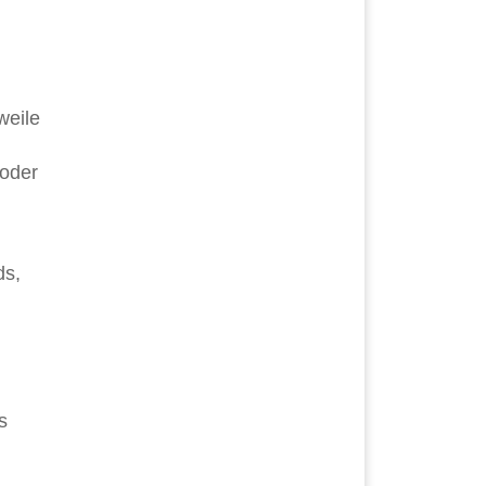
weile
 oder
ds,
s