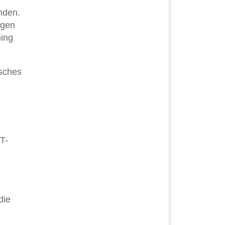
nden.
rgen
ing
isches
T-
die