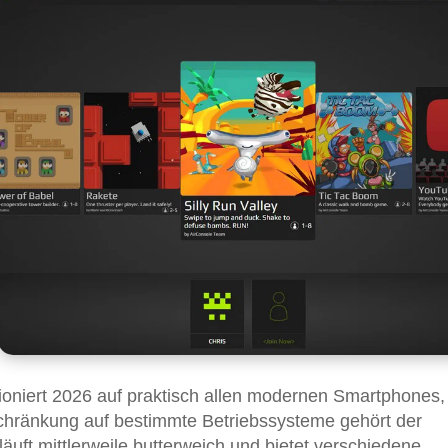
ioniert 2026 auf praktisch allen modernen Smartphones,
schränkung auf bestimmte Betriebssysteme gehört der
uft mittlerweile butterweich und bietet verschiedene