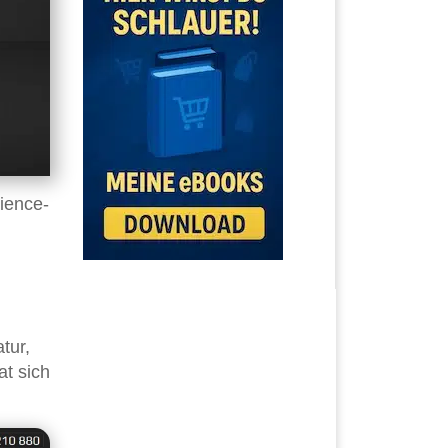
ience-
tur,
at sich