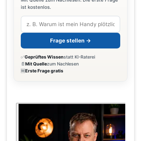
ist kostenlos.
Frage stellen →
✅
Geprüftes Wissen
statt KI-Raterei
📄
Mit Quelle
zum Nachlesen
🆓
Erste Frage gratis