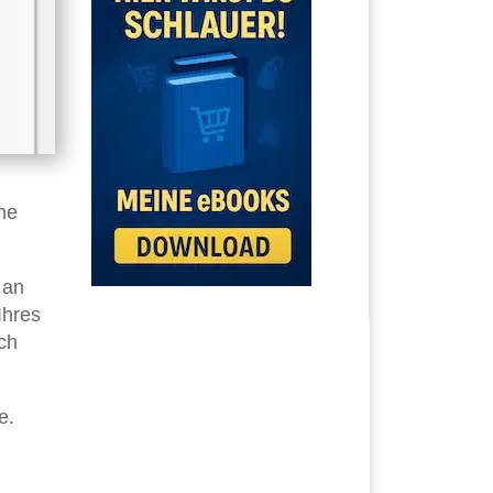
he
 an
Ihres
ch
e.