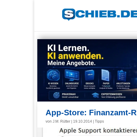
App-Store: Finanzamt-R
von
J.M. Rütter
|
19.10.2014
|
Tipps