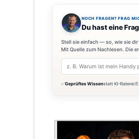
NOCH FRAGEN? FRAG MI
Du hast eine Fra
Stell sie einfach — so, wie sie 
Mit Quelle zum Nachlesen. Die er
✅
Geprüftes Wissen
statt KI-Raterei
📄