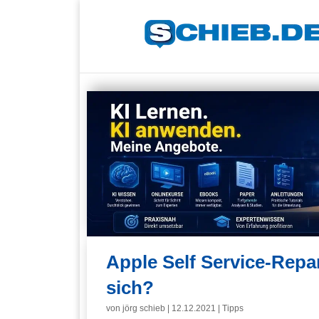
Apple Self Service-Repar
sich?
von
jörg schieb
|
12.12.2021
|
Tipps