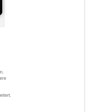
n.
ere
itert.