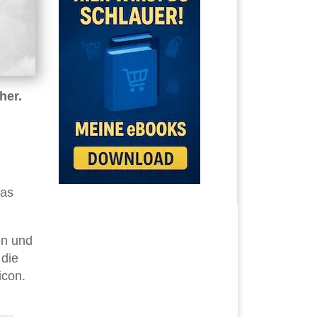
her.
das
en und
 die
icon.