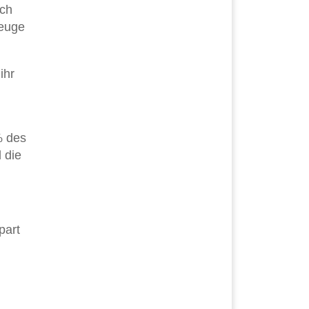
uch
zeuge
ihr
% des
 die
part