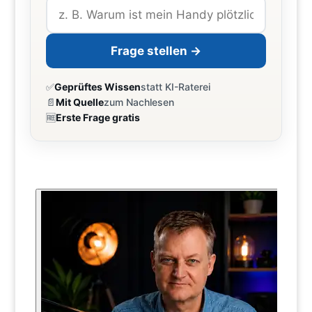
Frage stellen →
✅
Geprüftes Wissen
statt KI-Raterei
📄
Mit Quelle
zum Nachlesen
🆓
Erste Frage gratis