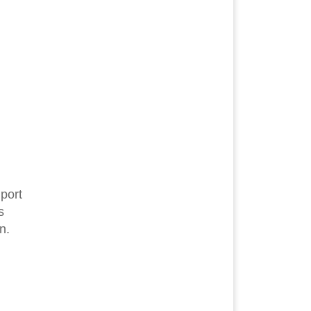
port
s
n.