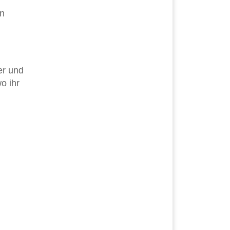
in
er und
o ihr