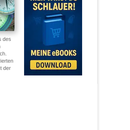
s des
n
ch.
ierten
t der