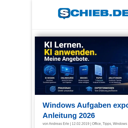
Windows Aufgaben expor
Anleitung 2026
von
Andreas Erle
|
12.02.2019
|
Office
,
Tipps
,
Windows