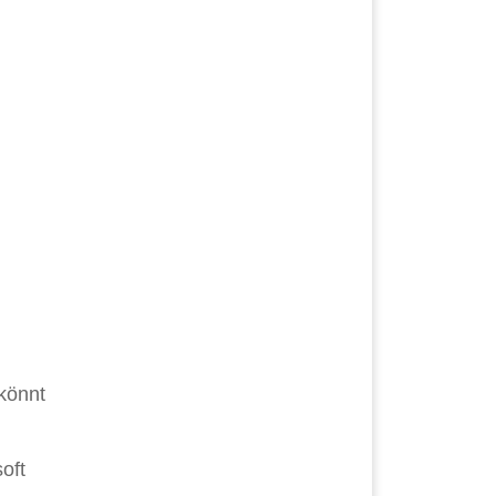
 könnt
oft