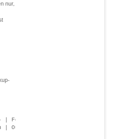
n nur,
st
kup-
 | ForEach-Object {

 | Out-File "$BackupPath$($_.TaskName).xm