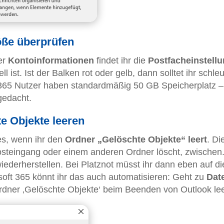
röße überprüfen
er
Kontoinformationen
findet ihr die
Postfacheinstell
ll ist. Ist der Balken rot oder gelb, dann solltet ihr schle
 365 Nutzer haben standardmäßig 50 GB Speicherplatz –
 gedacht.
te Objekte leeren
es, wenn ihr den
Ordner „Gelöschte Objekte“ leert
. Di
Posteingang oder einem anderen Ordner löscht, zwischen
iederherstellen. Bei Platznot müsst ihr dann eben auf d
osoft 365 könnt ihr das auch automatisieren: Geht zu
Date
Ordner ‚Gelöschte Objekte‘ beim Beenden von Outlook lee