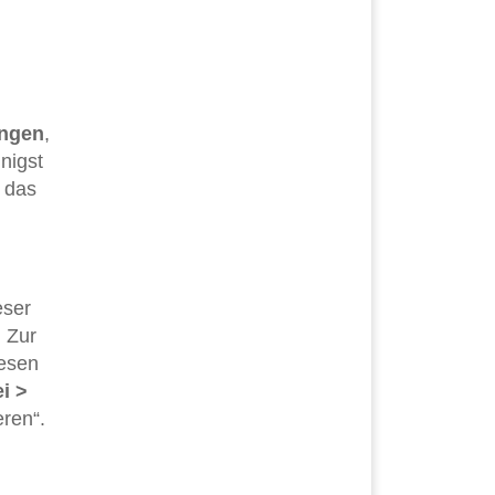
ungen
,
unigst
 das
eser
. Zur
iesen
i >
ren“.