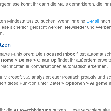
rgebnisse könnt ihr dann die Mails demarkieren, die ihr
mmten Mindestalters zu suchen. Wenn ihr eine
E-Mail
nach
diese sicherlich gelöscht werden. Newsletter und Werbe
n.
tzen
smarte Funktionen: Die
Focused Inbox
filtert automatisc
r
Home > Delete > Clean Up
findet ihr außerdem erweit
 Nachrichten in Konversationen automatisch erkennen.
ür Microsoft 365 analysiert euer Postfach proaktiv und sc
iert diese Funktion unter
Datei > Optionen > Allgemein
 ihr die
AutoArchivierung
nutzen. Diese verschiebt alte