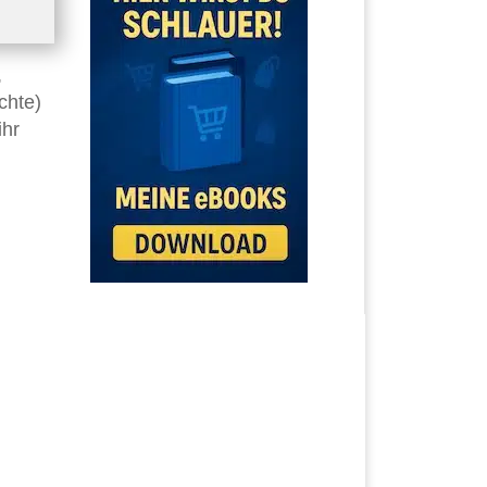
,
chte)
ihr