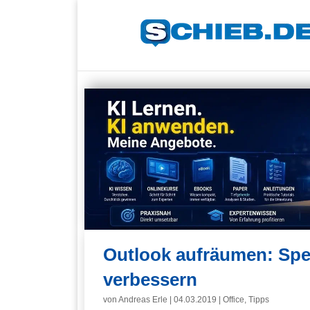
Outlook aufräumen: Spe
verbessern
von
Andreas Erle
|
04.03.2019
|
Office
,
Tipps