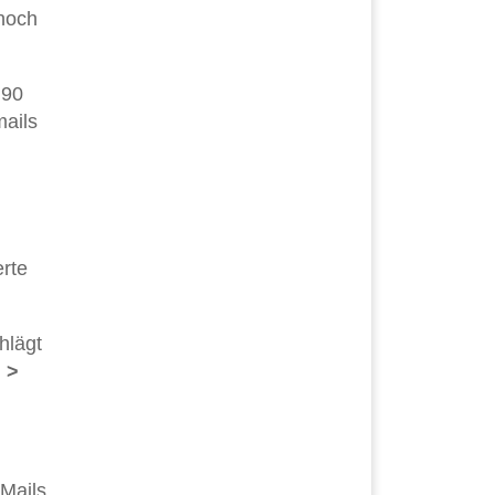
 noch
 90
mails
h
erte
hlägt
 >
 Mails