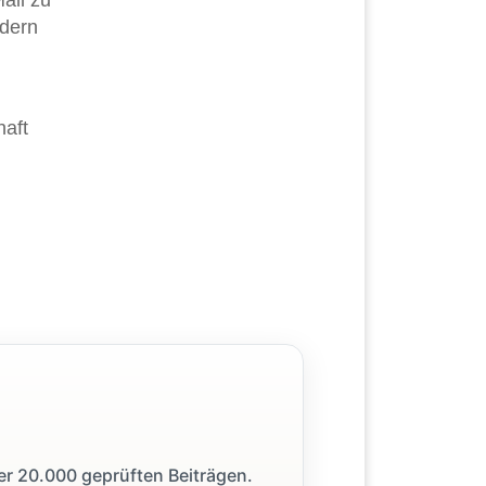
ail zu
ndern
haft
ber 20.000 geprüften Beiträgen.