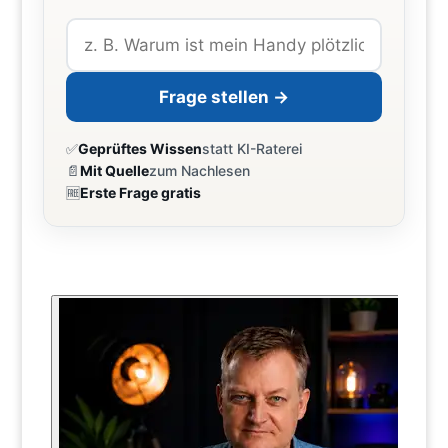
Frage stellen →
✅
Geprüftes Wissen
statt KI-Raterei
📄
Mit Quelle
zum Nachlesen
🆓
Erste Frage gratis