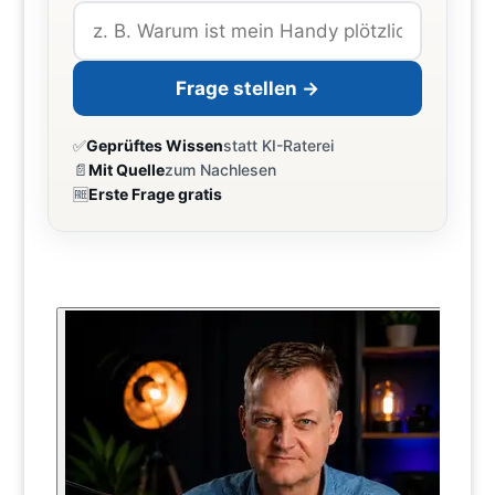
Frage stellen →
✅
Geprüftes Wissen
statt KI-Raterei
📄
Mit Quelle
zum Nachlesen
🆓
Erste Frage gratis