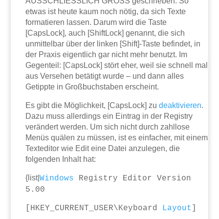
AUSSCHLIESSLICH GROSS geschrieben. So
etwas ist heute kaum noch nötig, da sich Texte
formatieren lassen. Darum wird die Taste
[CapsLock], auch [ShiftLock] genannt, die sich
unmittelbar über der linken [Shift]-Taste befindet, in
der Praxis eigentlich gar nicht mehr benutzt. Im
Gegenteil: [CapsLock] stört eher, weil sie schnell mal
aus Versehen betätigt wurde – und dann alles
Getippte in Großbuchstaben erscheint.
Es gibt die Möglichkeit, [CapsLock] zu
deaktivieren
.
Dazu muss allerdings ein Eintrag in der Registry
verändert werden. Um sich nicht durch zahllose
Menüs quälen zu müssen, ist es einfacher, mit einem
Texteditor wie Edit eine Datei anzulegen, die
folgenden Inhalt hat:
{list|
Windows
Registry Editor Version
5.00
[HKEY_CURRENT_USER\Keyboard
Layout
]