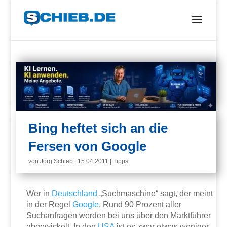
Bing heftet sich an die
Fersen von Google
von
Jörg Schieb
|
15.04.2011
|
Tipps
Wer in
Deutschland
„Suchmaschine“ sagt, der meint
in der Regel
Google
. Rund 90 Prozent aller
Suchanfragen werden bei uns über den Marktführer
abgewickelt. In den
USA
ist es zwar etwas weniger –