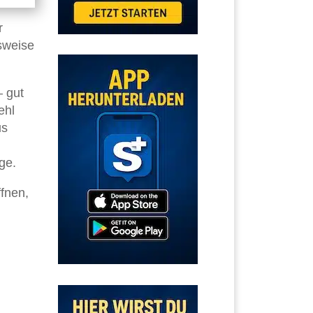
r
sweise
 gut
ehl
us
ge.
ffnen,