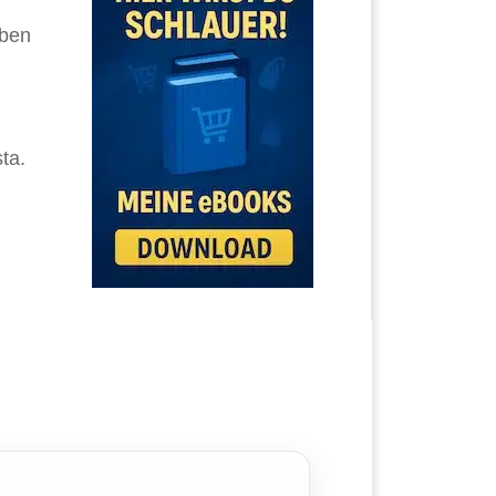
eben
ta.