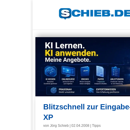
Blitzschnell zur Einga
XP
von
Jörg Schieb
|
02.04.2008
|
Tipps