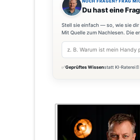
NOCH FRAGEN? FRAG MI
Du hast eine Fra
Stell sie einfach — so, wie sie 
Mit Quelle zum Nachlesen. Die er
✅
Geprüftes Wissen
statt KI-Raterei
📄