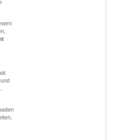
e
esern
en,
nt
hat
 und
e
,
chaden
iten,