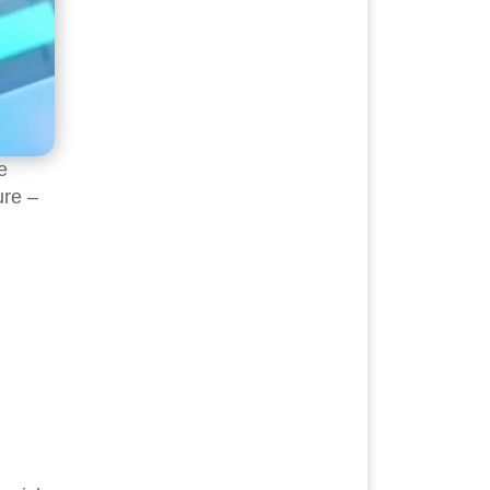
e
ure –