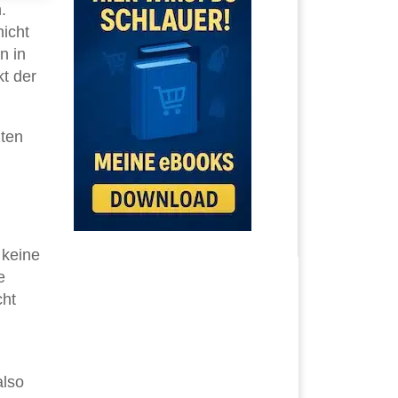
.
icht
n in
kt der
zten
 keine
e
cht
also