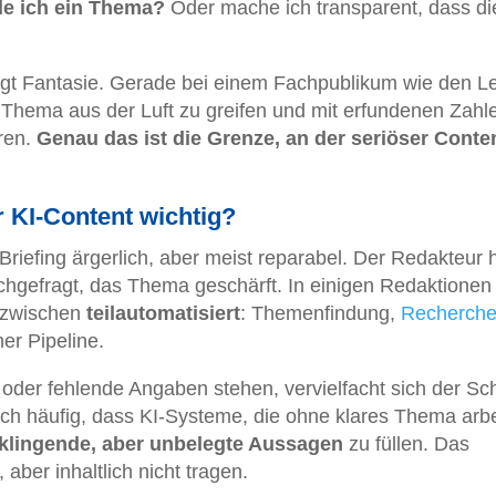
de ich ein Thema?
Oder mache ich transparent, dass di
lägt Fantasie. Gerade bei einem Fachpublikum wie den L
n Thema aus der Luft zu greifen und mit erfundenen Zahl
ren.
Genau das ist die Grenze, an der seriöser Conte
r KI-Content wichtig?
riefing ärgerlich, aber meist reparabel. Der Redakteur 
chgefragt, das Thema geschärft. In einigen Redaktionen
nzwischen
teilautomatisiert
: Themenfindung,
Recherch
ner Pipeline.
oder fehlende Angaben stehen, vervielfacht sich der S
 sich häufig, dass KI-Systeme, die ohne klares Thema arbe
 klingende, aber unbelegte Aussagen
zu füllen. Das
, aber inhaltlich nicht tragen.