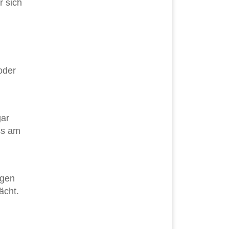
r sich
oder
gar
ass am
ngen
ächt.