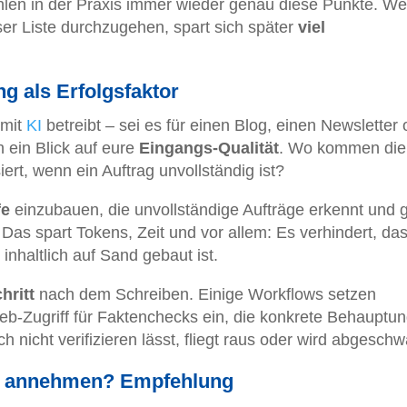
ehlen in der Praxis immer wieder genau diese Punkte. We
ser Liste durchzugehen, spart sich später
viel
ng als Erfolgsfaktor
 mit
KI
betreibt – sei es für einen Blog, einen Newsletter 
 ein Blick auf eure
Eingangs-Qualität
. Wo kommen die
ert, wenn ein Auftrag unvollständig ist?
fe
einzubauen, die unvollständige Aufträge erkennt und 
. Das spart Tokens, Zeit und vor allem: Es verhindert, d
r inhaltlich auf Sand gebaut ist.
hritt
nach dem Schreiben. Einige Workflows setzen
b-Zugriff für Faktenchecks ein, die konkrete Behauptu
 nicht verifizieren lässt, fliegt raus oder wird abgeschw
er annehmen? Empfehlung