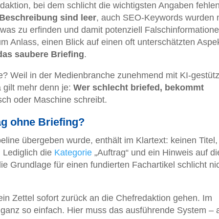
daktion, bei dem schlicht die wichtigsten Angaben fehlen
 Beschreibung sind leer
, auch SEO-Keywords wurden n
detwas zu erfinden und damit potenziell Falschinformatione
m Anlass, einen Blick auf einen oft unterschätzten Aspe
das saubere Briefing
.
e? Weil in der Medienbranche zunehmend mit KI-gestüt
 gilt mehr denn je:
Wer schlecht briefed, bekommt
ch oder Maschine schreibt.
ag ohne Briefing?
eline übergeben wurde, enthält im Klartext: keinen Titel,
 Lediglich die
Kategorie
„Auftrag“ und ein Hinweis auf di
ie Grundlage für einen fundierten Fachartikel schlicht ni
in Zettel sofort zurück an die Chefredaktion gehen. Im
t ganz so einfach. Hier muss das ausführende System – 