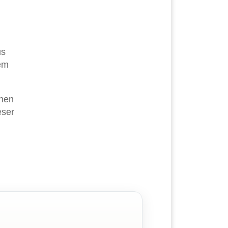
us
em
chen
eser