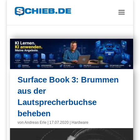
Surface Book 3: Brummen
aus der
Lautsprecherbuchse
beheben
von
Andreas Erle
|
17.07.2020
|
Hardware