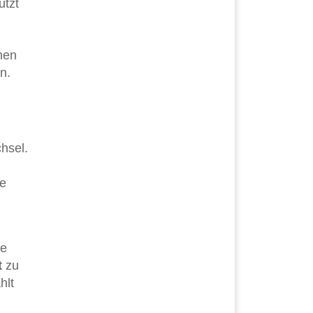
utzt
onen
n.
hsel.
ie
he
t
zu
hlt