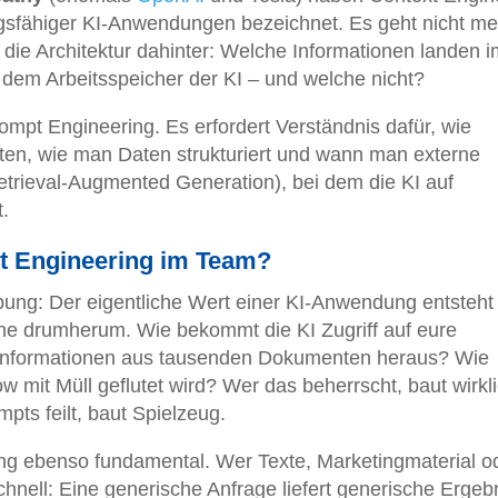
ngsfähiger KI-Anwendungen bezeichnet. Es geht nicht m
die Architektur dahinter: Welche Informationen landen i
 dem Arbeitsspeicher der KI – und welche nicht?
rompt Engineering. Es erfordert Verständnis dafür, wie
ten, wie man Daten strukturiert und wann man externe
trieval-Augmented Generation), bei dem die KI auf
.
xt Engineering im Team?
ung: Der eigentliche Wert einer KI-Anwendung entsteht 
ine drumherum. Wie bekommt die KI Zugriff auf eure
te Informationen aus tausenden Dokumenten heraus? Wie
w mit Müll geflutet wird? Wer das beherrscht, baut wirkl
pts feilt, baut Spielzeug.
ng ebenso fundamental. Wer Texte, Marketingmaterial o
hnell: Eine generische Anfrage liefert generische Ergeb