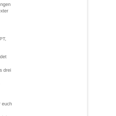
ungen
xter
PT,
adet
s drei
-
r euch