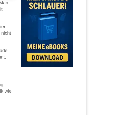
 Man
lt
iert
 nicht
rade
nt,
ng,
ik wie