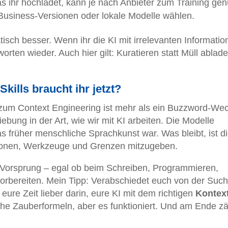
 ihr hochladet, kann je nach Anbieter zum Training gen
 Business-Versionen oder lokale Modelle wählen.
tisch besser. Wenn ihr die KI mit irrelevanten Informati
worten wieder. Auch hier gilt: Kuratieren statt Müll ablade
kills braucht ihr jetzt?
um Context Engineering ist mehr als ein Buzzword-Wec
ebung in der Art, wie wir mit KI arbeiten. Die Modelle
rüher menschliche Sprachkunst war. Was bleibt, ist d
ationen, Werkzeuge und Grenzen mitzugeben.
 Vorsprung – egal ob beim Schreiben, Programmieren,
rbereiten. Mein Tipp: Verabschiedet euch von der Suc
eure Zeit lieber darin, eure KI mit dem richtigen
Kontex
sche Zauberformeln, aber es funktioniert. Und am Ende zä