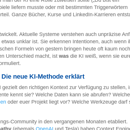
iele liefern musste oder mit bestimmten Triggerwörtern
teil. Ganze Bücher, Kurse und LinkedIn-Karrieren ents
twickelt. Aktuelle Systeme verstehen auch unpräzise An
 etwas unklar ist. Sie erkennen Intentionen, auch wenn i
gischen Formeln von gestern bringen heute oft kaum noc
en Unterschied macht, ist
was
die KI weiß, wenn sie eur
ormuliert.
 Die neue KI-Methode erklärt
 gezielt den richtigen Kontext zur Verfügung zu stellen,
mente kennt sie? Welche Daten kann sie abrufen? Welch
men
oder euer Projekt liegt vor? Welche Werkzeuge darf 
klungs-Community in den vergangenen Monaten etabliert.
pathy
(ehemals
OpenAI
und Tesla) haben Context Engin