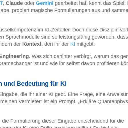
T
,
Claude
oder
Gemini
gearbeitet hat, kennt das Spiel:
ingabe, probiert magische Formulierungen aus und samme
üsselkompetenz im KI-Zeitalter. Doch diese Disziplin verl
n Sprachmodelle sind so leistungsfähig geworden, dass
ondern der
Kontext
, den ihr der
KI
mitgebt.
Engineering
. Was sich dahinter verbirgt, warum das ge
Gamechanger ist und wie ihr selbst davon profitieren kön
on und Bedeutung für KI
 Eingabe, die ihr einer KI gebt. Eine Frage, eine Anweisu
n meinen Vermieter“ ist ein Prompt. „Erkläre Quantenphys
die Formulierung dieser Eingabe entscheidend für die
 man der KI eine Rolle zuweisen sollte („Du bist ein