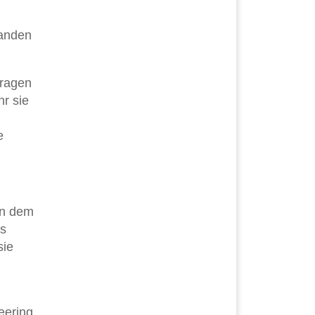
tanden
fragen
hr sie
h
e
 in dem
es
sie
eering