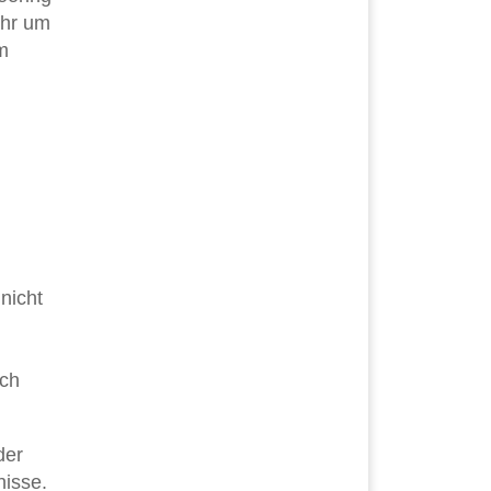
ehr um
m
nicht
ich
der
nisse.