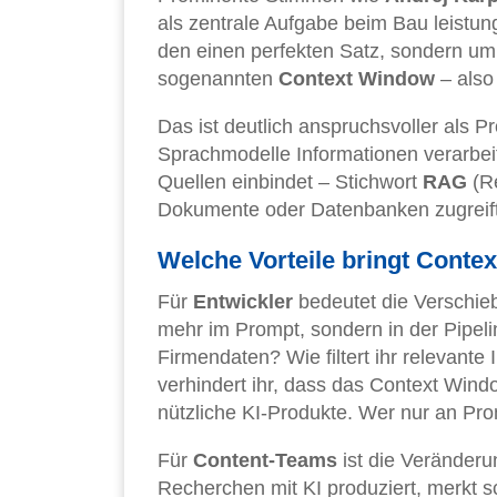
als zentrale Aufgabe beim Bau leistu
den einen perfekten Satz, sondern um 
sogenannten
Context Window
– also
Das ist deutlich anspruchsvoller als P
Sprachmodelle Informationen verarbei
Quellen einbindet – Stichwort
RAG
(Re
Dokumente oder Datenbanken zugreift
Welche Vorteile bringt Conte
Für
Entwickler
bedeutet die Verschieb
mehr im Prompt, sondern in der Pipel
Firmendaten? Wie filtert ihr relevan
verhindert ihr, dass das Context Windo
nützliche KI-Produkte. Wer nur an Prom
Für
Content-Teams
ist die Veränderu
Recherchen mit KI produziert, merkt sc