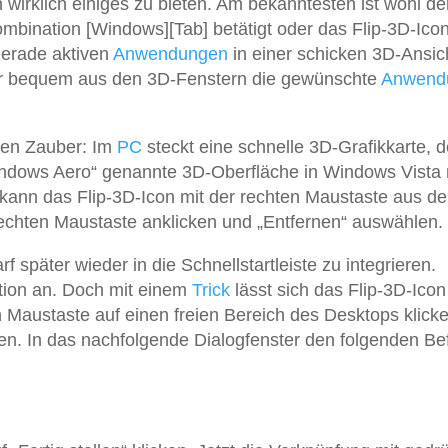
 wirklich einiges zu bieten. Am bekanntesten ist wohl der
mbination [Windows][Tab] betätigt oder das Flip-3D-Ico
 gerade aktiven
Anwendungen
in einer schicken 3D-Ansic
er bequem aus den 3D-Fenstern die gewünschte
Anwend
hen Zauber: Im
PC
steckt eine schnelle 3D-Grafikkarte, 
Windows Aero“ genannte 3D-Oberfläche in Windows Vista 
kann das Flip-3D-Icon mit der rechten Maustaste aus de
 rechten Maustaste anklicken und „Entfernen“ auswählen.
f später wieder in die Schnellstartleiste zu integrieren.
tion an. Doch mit einem
Trick
lässt sich das Flip-3D-Icon
n Maustaste auf einen freien Bereich des Desktops klick
en. In das nachfolgende Dialogfenster den folgenden Be