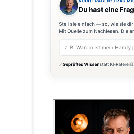
NOCH FRAGEN? FRAG MI
Du hast eine Fra
Stell sie einfach — so, wie sie 
Mit Quelle zum Nachlesen. Die er
✅
Geprüftes Wissen
statt KI-Raterei
📄