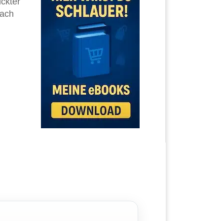
ückter
nach