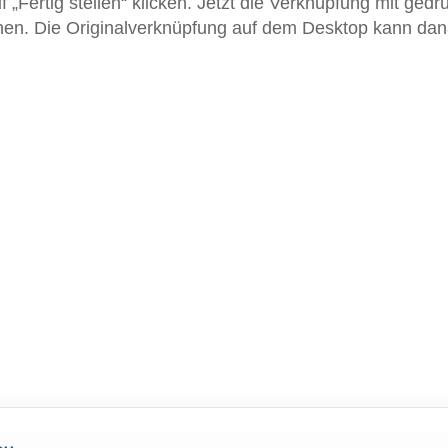
 „Fertig stellen“ klicken. Jetzt die Verknüpfung mit gedr
iehen. Die Originalverknüpfung auf dem Desktop kann da