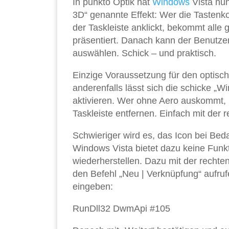
In punkto Optik hat
Windows
Vista nun
3D“ genannte Effekt: Wer die Tastenko
der Taskleiste anklickt, bekommt alle
präsentiert. Danach kann der Benutz
auswählen. Schick – und praktisch.
Einzige Voraussetzung für den optisc
anderenfalls lässt sich die schicke „
aktivieren. Wer ohne Aero auskommt, 
Taskleiste entfernen. Einfach mit der
Schwieriger wird es, das Icon bei Bedar
Windows Vista bietet dazu keine Funk
wiederherstellen. Dazu mit der rechte
den Befehl „Neu | Verknüpfung“ aufruf
eingeben:
RunDll32 DwmApi #105