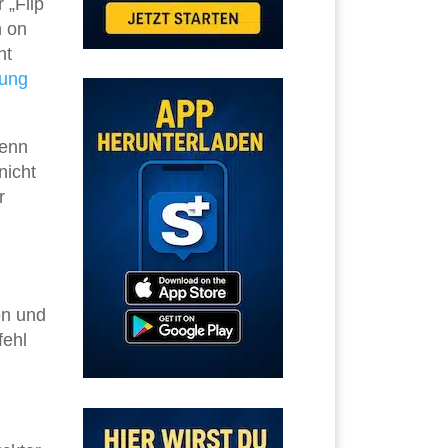
 „Flip
n on
ht
ung
denn
nicht
r
en und
fehl