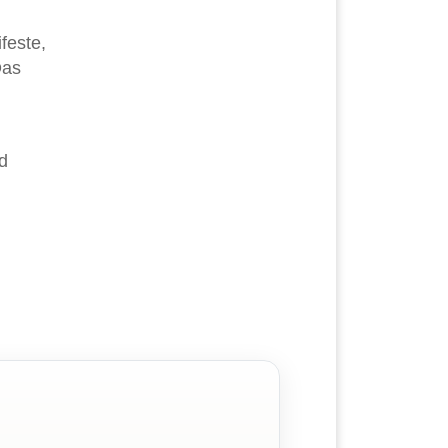
feste,
Das
d