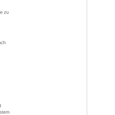
ge zu
ach
d
ystem