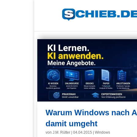
Warum Windows nach Adm
damit umgeht
von
J.M. Rütter
|
04.04.2015
|
Windows