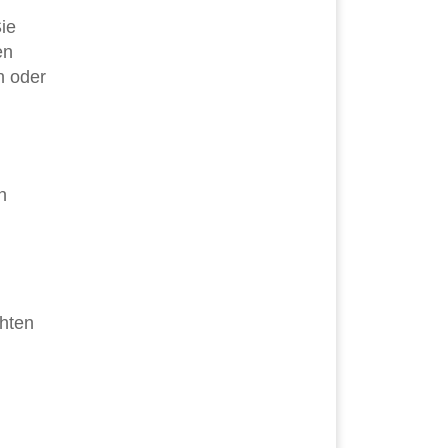
ie
en
n oder
n
chten
l