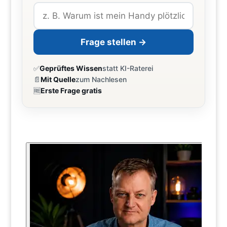
Frage stellen →
✅
Geprüftes Wissen
statt KI-Raterei
📄
Mit Quelle
zum Nachlesen
🆓
Erste Frage gratis