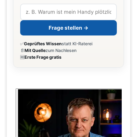
Frage stellen →
✅
Geprüftes Wissen
statt KI-Raterei
📄
Mit Quelle
zum Nachlesen
🆓
Erste Frage gratis