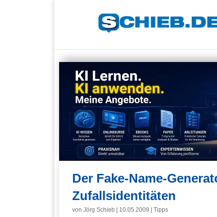
Der Fake-Name-Generato
Zufallsidentitäten
von
Jörg Schieb
|
10.05.2009
|
Tipps