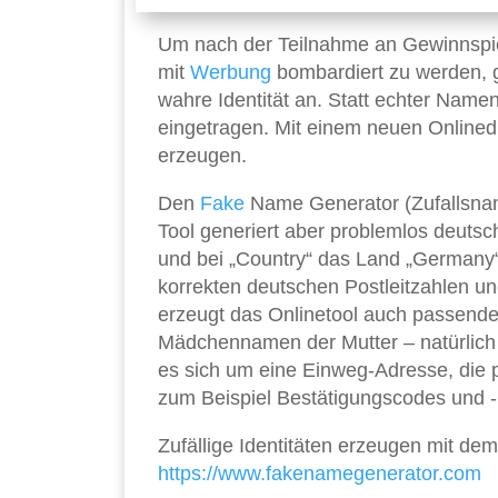
Um nach der Teilnahme an Gewinnspie
mit
Werbung
bombardiert zu werden, g
wahre Identität an. Statt echter Nam
eingetragen. Mit einem neuen Onlinedi
erzeugen.
Den
Fake
Name Generator (Zufallsnam
Tool generiert aber problemlos deuts
und bei „Country“ das Land „Germany“
korrekten deutschen Postleitzahlen 
erzeugt das Onlinetool auch passend
Mädchennamen der Mutter – natürlich a
es sich um eine Einweg-Adresse, die p
zum Beispiel Bestätigungscodes und -l
Zufällige Identitäten erzeugen mit d
https://www.fakenamegenerator.com