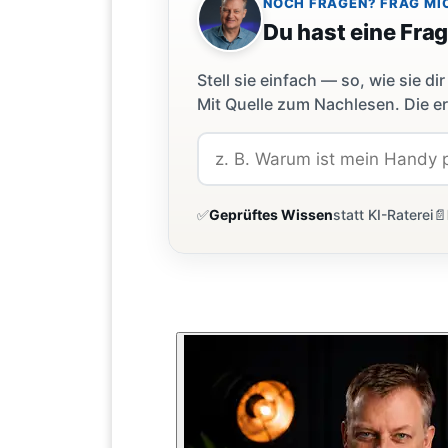
NOCH FRAGEN? FRAG MI
Du hast eine Fra
Stell sie einfach — so, wie sie 
Mit Quelle zum Nachlesen. Die er
✅
Geprüftes Wissen
statt KI-Raterei
📄