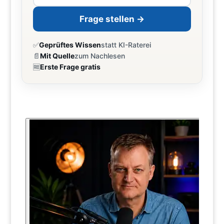
Frage stellen →
✅
Geprüftes Wissen
statt KI-Raterei
📄
Mit Quelle
zum Nachlesen
🆓
Erste Frage gratis