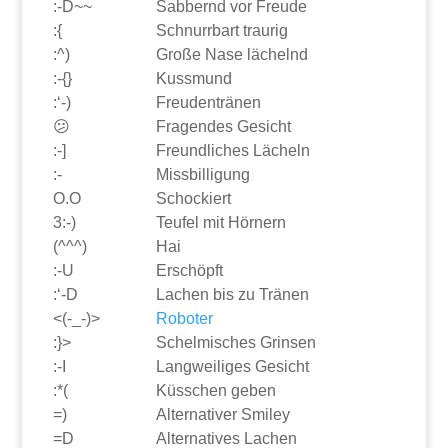
:-D~~
Sabbernd vor Freude
:{
Schnurrbart traurig
:^)
Große Nase lächelnd
:-{}
Kussmund
:‘-)
Freudentränen
😕
Fragendes Gesicht
:-]
Freundliches Lächeln
:-
Missbilligung
O.O
Schockiert
3:-)
Teufel mit Hörnern
(^^^)
Hai
:-U
Erschöpft
:‘-D
Lachen bis zu Tränen
<(-_-)>
Roboter
:}>
Schelmisches Grinsen
:-I
Langweiliges Gesicht
:*(
Küsschen geben
=)
Alternativer Smiley
=D
Alternatives Lachen