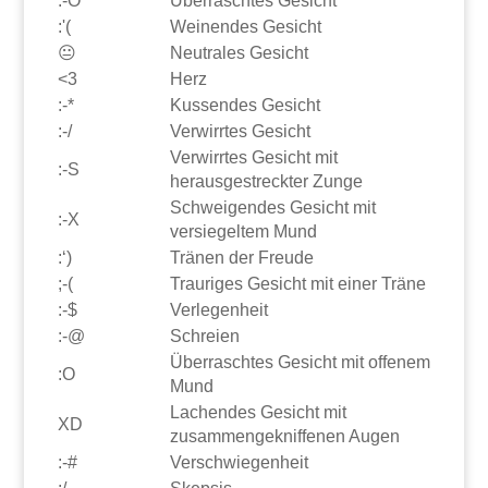
:-O
Überraschtes Gesicht
:'(
Weinendes Gesicht
😐
Neutrales Gesicht
<3
Herz
:-*
Kussendes Gesicht
:-/
Verwirrtes Gesicht
Verwirrtes Gesicht mit
:-S
herausgestreckter Zunge
Schweigendes Gesicht mit
:-X
versiegeltem Mund
:‘)
Tränen der Freude
;-(
Trauriges Gesicht mit einer Träne
:-$
Verlegenheit
:-@
Schreien
Überraschtes Gesicht mit offenem
:O
Mund
Lachendes Gesicht mit
XD
zusammengekniffenen Augen
:-#
Verschwiegenheit