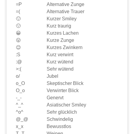
=P
Alternative Zunge
=(
Alternative Trauer
🙂
Kurzer Smiley
🙁
Kurz traurig
😀
Kurzes Lachen
😛
Kurze Zunge
😉
Kurzes Zwinkern
:S
Kurz verwirrt
:@
Kurz wütend
>:(
Sehr wütend
o/
Jubel
o_O
Skeptischer Blick
O_o
Verwirrter Blick
-_-
Genervt
^_^
Asiatischer Smiley
^o^
Sehr glücklich
@_@
Schwindelig
x_x
Bewusstlos
T_T
Weinen