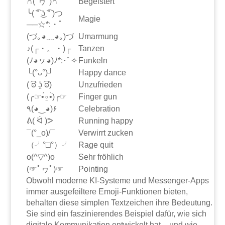
∩(°ヮ°)∩
Begeistert
╰( ͡° ͜ʖ ͡° )つ
Magie
──☆*:・ﾟ
(づ｡◕‿‿◕｡)づ
Umarmung
♪(┌・。・)┌
Tanzen
(ﾉ◕ヮ◕)ﾉ*:･ﾟ✧
Funkeln
└(°ᴗ°)┘
Happy dance
( ͡ಠ ʖ̯ ͡ಠ)
Unzufrieden
(╭☞•́⍛•̀)╭☞
Finger gun
٩(◕‿◕)۶
Celebration
ᕕ( ᐛ )ᕗ
Running happy
¯(°_o)/¯
Verwirrt zucken
（╯°□°）╯
Rage quit
o(^▽^)o
Sehr fröhlich
(☞ﾟヮﾟ)☞
Pointing
Obwohl moderne KI-Systeme und Messenger-Apps
immer ausgefeiltere Emoji-Funktionen bieten,
behalten diese simplen Textzeichen ihre Bedeutung.
Sie sind ein faszinierendes Beispiel dafür, wie sich
digitale Kommunikation entwickelt hat – und wie