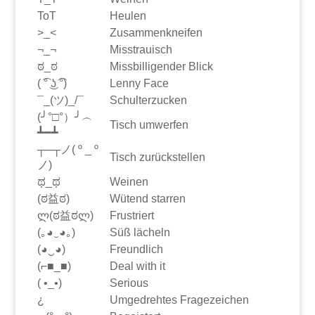
ToT
Heulen
>_<
Zusammenkneifen
¬_¬
Misstrauisch
ಠ_ಠ
Missbilligender Blick
( ͡° ͜ʖ ͡°)
Lenny Face
¯_(ツ)_/¯
Schulterzucken
(╯°□°）╯︵
Tisch umwerfen
┻━┻
┬─┬ノ( º _ º
Tisch zurückstellen
ノ)
ಥ_ಥ
Weinen
(ಠ益ಠ)
Wütend starren
ლ(ಠ益ಠლ)
Frustriert
(｡◕‿◕｡)
Süß lächeln
(◕‿◕)
Freundlich
(⌐■_■)
Deal with it
( •_•)
Serious
¿
Umgedrehtes Fragezeichen