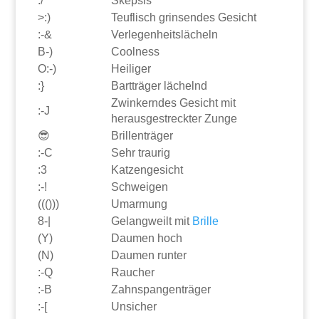
:/
Skepsis
>:)
Teuflisch grinsendes Gesicht
:-&
Verlegenheitslächeln
B-)
Coolness
O:-)
Heiliger
:}
Bartträger lächelnd
Zwinkerndes Gesicht mit
:-J
herausgestreckter Zunge
😎
Brillenträger
:-C
Sehr traurig
:3
Katzengesicht
:-!
Schweigen
((()))
Umarmung
8-|
Gelangweilt mit
Brille
(Y)
Daumen hoch
(N)
Daumen runter
:-Q
Raucher
:-B
Zahnspangenträger
:-[
Unsicher