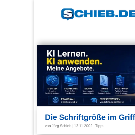
Die Schriftgröße im Grif
von
Jörg Schieb
|
13.11.2002
|
Tipps