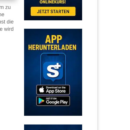
rm zu
ne
st die
ge wird