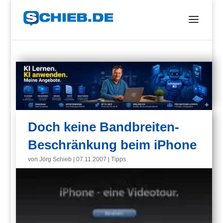
Doch keine Bandbreiten-
Beschränkung beim iPhone
von
Jörg Schieb
|
07.11.2007
|
Tipps