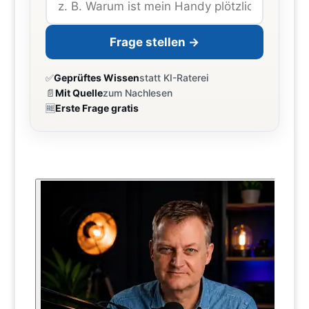
Frage stellen →
✅
Geprüftes Wissen
statt KI-Raterei
📄
Mit Quelle
zum Nachlesen
🆓
Erste Frage gratis