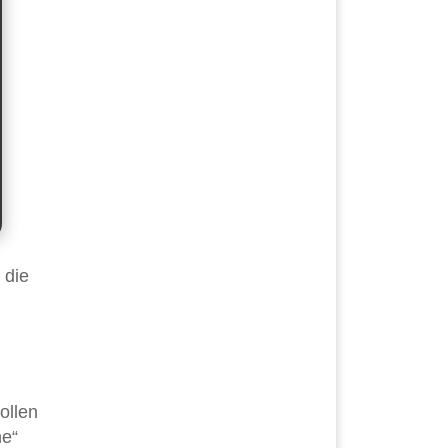
 die
ollen
he“