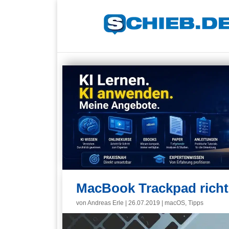
MacBook Trackpad richti
von
Andreas Erle
|
26.07.2019
|
macOS
,
Tipps