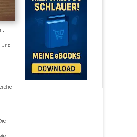
n.
t und
eiche
Die
wie