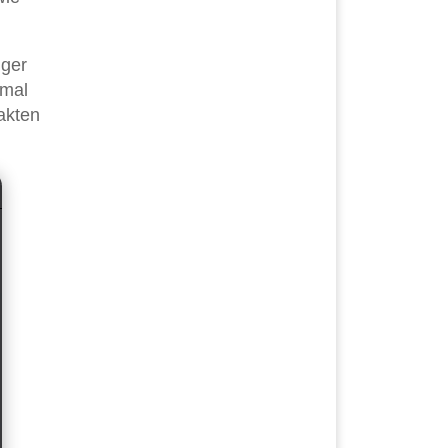
nger
 mal
akten