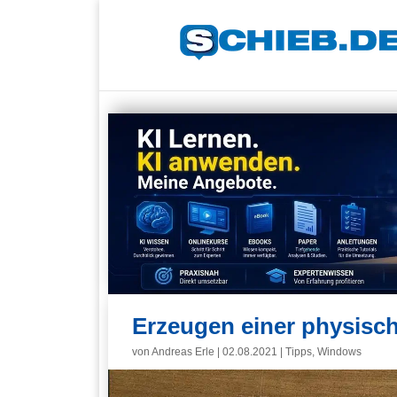
Erzeugen einer physisc
von
Andreas Erle
|
02.08.2021
|
Tipps
,
Windows