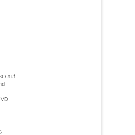
SO auf
nd
 DVD
s