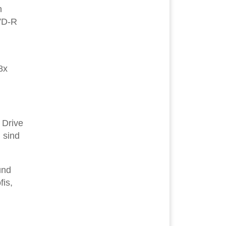
n
VD-R
8x
 Drive
 sind
und
fis,