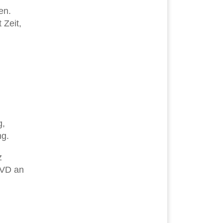
en.
 Zeit,
g,
ng.
z
DVD an