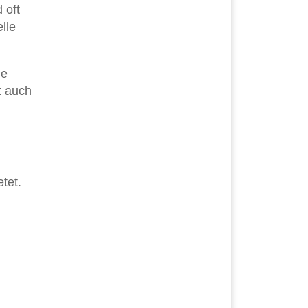
 oft
lle
ge
t auch
tet.