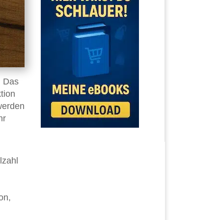
. Das
tion
 werden
hr
lzahl
on,