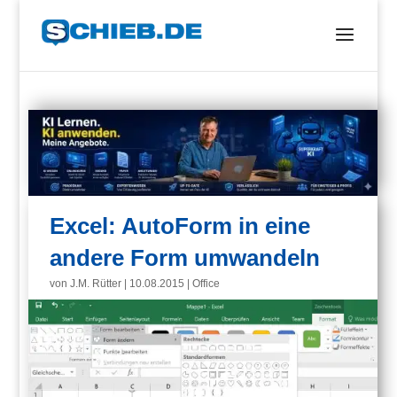
Excel: AutoForm in eine
andere Form umwandeln
von
J.M. Rütter
|
10.08.2015
|
Office