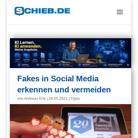
Fakes in Social Media
erkennen und vermeiden
von
Andreas Erle
|
28.05.2021
|
Tipps