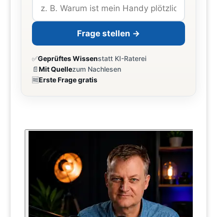
Frage stellen →
✅
Geprüftes Wissen
statt KI-Raterei
📄
Mit Quelle
zum Nachlesen
🆓
Erste Frage gratis