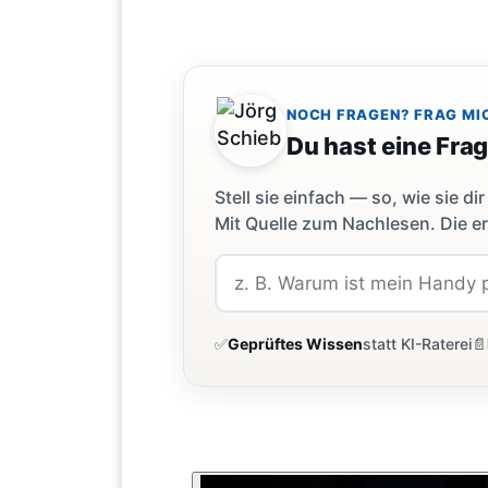
NOCH FRAGEN? FRAG MI
Du hast eine Fra
Stell sie einfach — so, wie sie 
Mit Quelle zum Nachlesen. Die er
✅
Geprüftes Wissen
statt KI-Raterei
📄