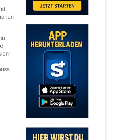
nd.
tionen
nü
ie
ion“
muss