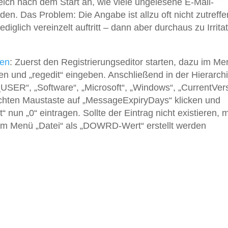
eich nach dem Start an, wie viele ungelesene E-Mail-
en. Das Problem: Die Angabe ist allzu oft nicht zutreffe
diglich vereinzelt auftritt – dann aber durchaus zu Irrita
ten
: Zuerst den Registrierungseditor starten, dazu im Me
fen und „regedit“ eingeben. Anschließend in der Hierarch
R“, „Software“, „Microsoft“, „Windows“, „CurrentVers
rechten Maustaste auf „MessageExpiryDays“ klicken und
 nun „0“ eintragen. Sollte der Eintrag nicht existieren, 
im Menü „Datei“ als „DOWRD-Wert“ erstellt werden