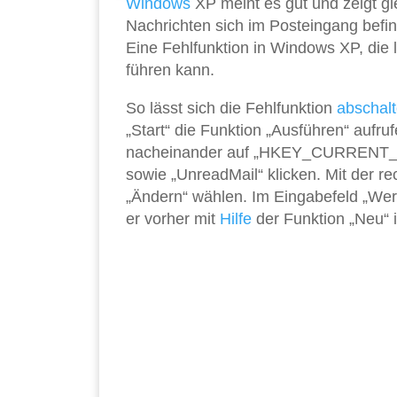
Windows
XP meint es gut und zeigt gl
Nachrichten sich im Posteingang befind
Eine Fehlfunktion in Windows XP, die le
führen kann.
So lässt sich die Fehlfunktion
abschal
„Start“ die Funktion „Ausführen“ aufru
nacheinander auf „HKEY_CURRENT_USE
sowie „UnreadMail“ klicken. Mit der 
„Ändern“ wählen. Im Eingabefeld „Wert“
er vorher mit
Hilfe
der Funktion „Neu“ 