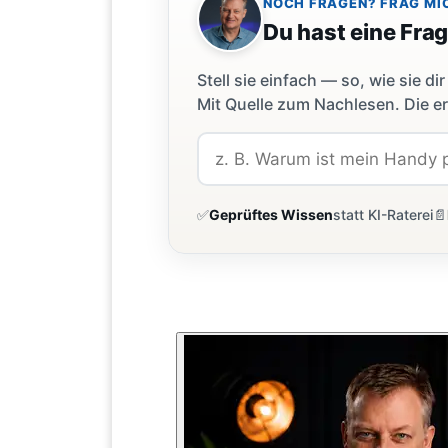
NOCH FRAGEN? FRAG MI
Du hast eine Fra
Stell sie einfach — so, wie sie 
Mit Quelle zum Nachlesen. Die er
✅
Geprüftes Wissen
statt KI-Raterei
📄