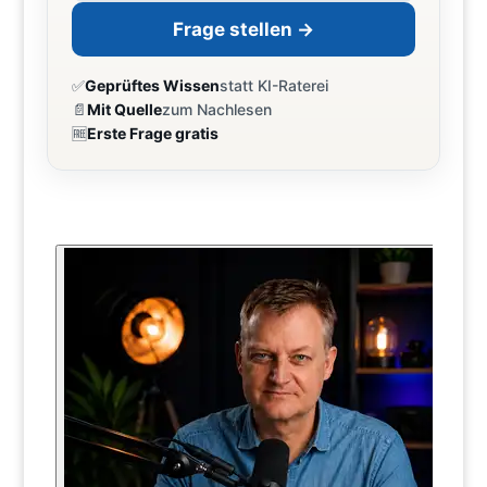
Frage stellen →
✅
Geprüftes Wissen
statt KI-Raterei
📄
Mit Quelle
zum Nachlesen
🆓
Erste Frage gratis