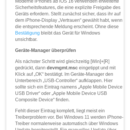
Moderne iPhones ab iOS 16 verwenden erweiterte
Sicherheitsfeatures, die eine explizite Freigabe des
Geräts erfordern. Stellt zunächst sicher, dass ihr auf
dem iPhone-Display „Vertrauen“ gewählt habt, wenn
die entsprechende Meldung erscheint. Ohne diese
Bestätigung
bleibt das Gerät für Windows
unsichtbar.
Geräte-Manager überprüfen
Als nächster Schritt wird gleichzeitig [Win]+[R]
gedrückt, dann
devmgmt.msc
eingetippt und mit
Klick auf „OK“ bestätigt. Im Geräte-Manager den
Unterbereich „USB-Controller“ aufklappen. Hier
sollte sich ein Eintrag namens „Apple Mobile Device
USB Driver“ oder „Apple Mobile Device USB
Composite Device“ finden.
Fehlt dieser Eintrag komplett, liegt meist ein
Treiberproblem vor. Bei Windows 11 werden iPhone-
Treiber normalerweise automatisch über Windows
Update bereitgestellt. Ein manuelles Update über