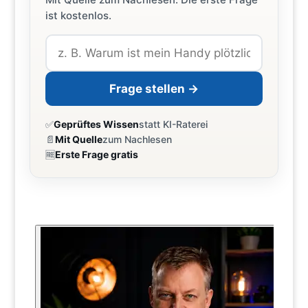
ist kostenlos.
Frage stellen →
✅
Geprüftes Wissen
statt KI-Raterei
📄
Mit Quelle
zum Nachlesen
🆓
Erste Frage gratis