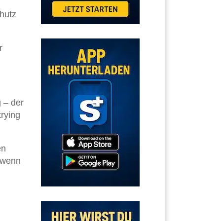
hutz
r
 – der
rying
en
, wenn