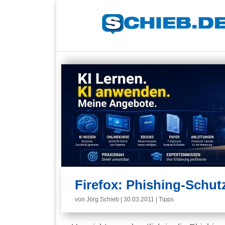
Firefox: Phishing-Schut
von
Jörg Schieb
|
30.03.2011
|
Tipps