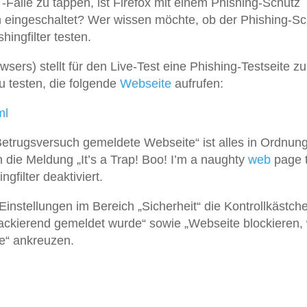
 -Falle zu tappen, ist Firefox mit einem Phishing-Schutz
 eingeschaltet? Wer wissen möchte, ob der Phishing-Sc
hingfilter testen.
wsers) stellt für den Live-Test eine Phishing-Testseite zu
 testen, die folgende
Webseite
aufrufen:
ml
etrugsversuch gemeldete Webseite“ ist alles in Ordnung
och die Meldung „It’s a Trap! Boo! I’m a naughty
web
page t
ngfilter deaktiviert.
Einstellungen im Bereich „Sicherheit“ die Kontrollkästch
ttackierend gemeldet wurde“ sowie „Webseite blockieren
e“ ankreuzen.