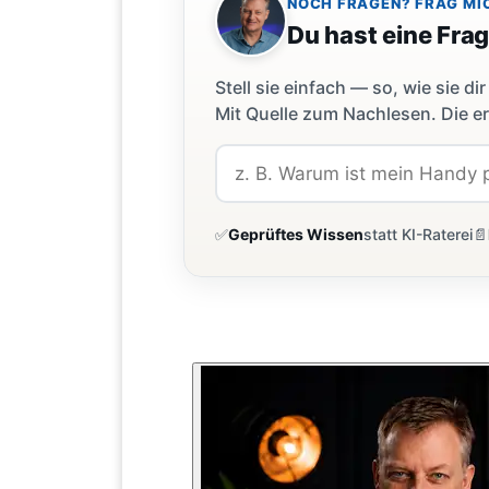
NOCH FRAGEN? FRAG MI
Du hast eine Fra
Stell sie einfach — so, wie sie 
Mit Quelle zum Nachlesen. Die er
✅
Geprüftes Wissen
statt KI-Raterei
📄