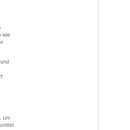
e
b wie
ie
 und
zt
, um
mittel