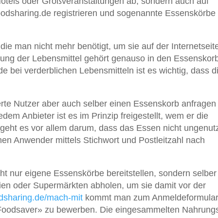
otels oder Großveranstaltungen ab, sondern auch auf
foodsharing.de registrieren und sogenannte Essenskörbe
 die man nicht mehr benötigt, um sie auf der Internetseit
ibung der Lebensmittel gehört genauso in den Essenskor
 bei verderblichen Lebensmitteln ist es wichtig, dass d
erte Nutzer aber auch selber einen Essenskorb anfragen
em Anbieter ist es im Prinzip freigestellt, wem er die
 geht es vor allem darum, dass das Essen nicht ungenut
en Anwender mittels Stichwort und Postleitzahl nach
t nur eigene Essenskörbe bereitstellen, sondern selber
eien oder Supermärkten abholen, um sie damit vor der
odsharing.de/mach-mit
kommt man zum Anmeldeformular
«Foodsaver» zu bewerben. Die eingesammelten Nahrungs