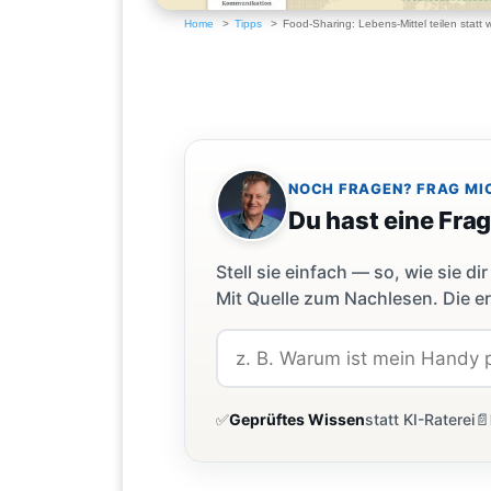
Home
Tipps
Food-Sharing: Lebens-Mittel teilen statt
NOCH FRAGEN? FRAG MI
Du hast eine Fra
Stell sie einfach — so, wie sie 
Mit Quelle zum Nachlesen. Die er
✅
Geprüftes Wissen
statt KI-Raterei
📄