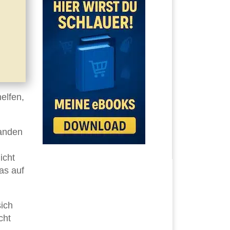
elfen,
landen
icht
as auf
sich
cht