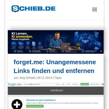
forget.me: Unangemessene
Links finden und entfernen
von
Jörg Schieb
|
28.11.2014
|
Tipps