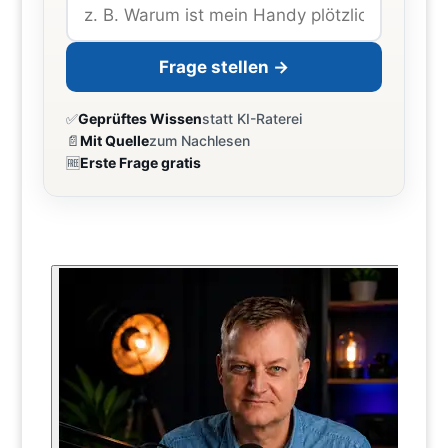
Frage stellen →
✅
Geprüftes Wissen
statt KI-Raterei
📄
Mit Quelle
zum Nachlesen
🆓
Erste Frage gratis