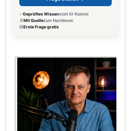
✅
Geprüftes Wissen
statt KI-Raterei
📄
Mit Quelle
zum Nachlesen
🆓
Erste Frage gratis